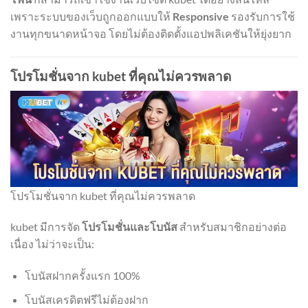
เพราะระบบของเว็บถูกออกแบบให้
Responsive
รองรับการใช้
งานทุกขนาดหน้าจอ โดยไม่ต้องติดตั้งแอปพลิเคชันให้ยุ่งยาก
โปรโมชั่นจาก kubet ที่คุณไม่ควรพลาด
โปรโมชั่นจาก kubet ที่คุณไม่ควรพลาด
kubet มีการจัด
โปรโมชั่นและโบนัส
สำหรับสมาชิกอย่างต่อ
เนื่อง ไม่ว่าจะเป็น:
โบนัสฝากครั้งแรก 100%
โบนัสเครดิตฟรีไม่ต้องฝาก