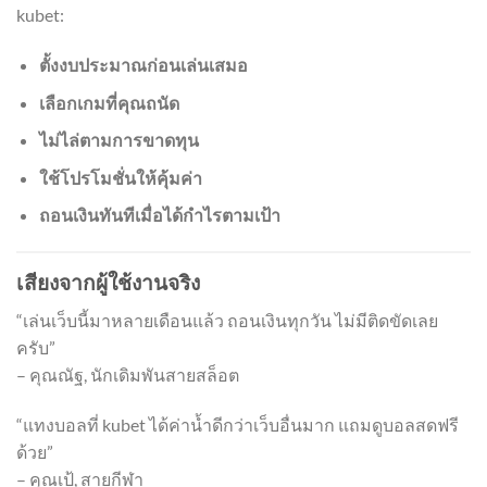
kubet:
ตั้งงบประมาณก่อนเล่นเสมอ
เลือกเกมที่คุณถนัด
ไม่ไล่ตามการขาดทุน
ใช้โปรโมชั่นให้คุ้มค่า
ถอนเงินทันทีเมื่อได้กำไรตามเป้า
เสียงจากผู้ใช้งานจริง
“เล่นเว็บนี้มาหลายเดือนแล้ว ถอนเงินทุกวัน ไม่มีติดขัดเลย
ครับ”
– คุณณัฐ, นักเดิมพันสายสล็อต
“แทงบอลที่ kubet ได้ค่าน้ำดีกว่าเว็บอื่นมาก แถมดูบอลสดฟรี
ด้วย”
– คุณเป้, สายกีฬา