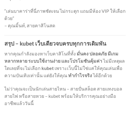
“เล่นบาคาร่าที่นี่ภาพชัดเจน ไม่กระตุก แถมมีห้อง VIP ให้เลือก
ด้วย”
– คุณมิ้นท์, สายคาสิโนสด
สรุป – kubet เว็บเดียวจบครบทุกการเดิมพัน
หากคุณกำลังมองหาเว็บคาสิโนที่ทั้ง
มั่นคง ปลอดภัย มีเกม
หลากหลาย ระบบใช้งานง่าย และโปรโมชันคุ้มค่า
ไม่มีเหตุผล
ใดเลยที่จะไม่เลือก
kubet
เพราะเว็บนี้ไม่ใช่แค่ให้คุณเล่นเพื่อ
ความบันเทิงเท่านั้น แต่ยังให้คุณ
ทำกำไรจริง
ได้อีกด้วย
ไม่ว่าคุณจะเป็นนักเล่นสายไหน – สายปั่นสล็อต สายแทงบอล
สายไพ่ หรือสายหวย – kubet พร้อมให้บริการคุณอย่างมือ
อาชีพแล้ววันนี้