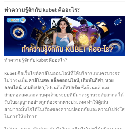
ทำความรู้จักกับ kubet คืออะไร?
ทำความรู้จักกับ kubet คืออะไร?
kubet
คือเว็บไซต์คาสิโนออนไลน์ที่ให้บริการแบบครบวงจร
ไม่ว่าจะเป็น
คาสิโนสด
,
สล็อตออนไลน์
,
เดิมพันกีฬา
,
หวย
ออนไลน์
,
เกมยิงปลา
, ไปจนถึง
อีสปอร์ต
ซึ่งล้วนแล้วแต่
ถ่ายทอดสดและควบคุมด้วยระบบที่มีมาตรฐานระดับสากล ได้
รับใบอนุญาตอย่างถูกต้องจากต่างประเทศ ทำให้ผู้เล่น
สามารถมั่นใจได้ในเรื่องของความปลอดภัยและความโปร่งใส
ในการให้บริการ