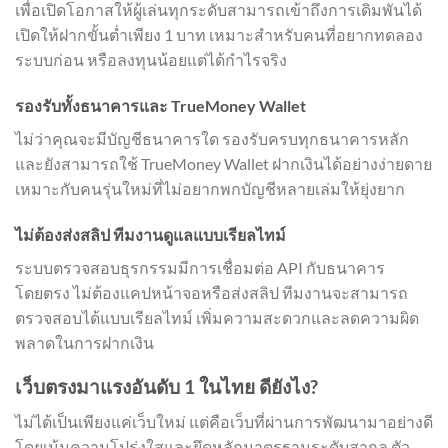
เพื่อเปิดโอกาสให้ผู้เล่นทุกระดับสามารถเข้าถึงการเดิมพันได้
เปิดให้ฝากขั้นต่ำเพียง 1 บาท เหมาะสำหรับคนที่อยากทดลอง
ระบบก่อน หรือลงทุนน้อยแต่ได้กำไรจริง
รองรับทั้งธนาคารและ TrueMoney Wallet
ไม่ว่าคุณจะมีบัญชีธนาคารใด รองรับครบทุกธนาคารหลัก
และยังสามารถใช้ TrueMoney Wallet ฝากเงินได้อย่างง่ายดาย
เหมาะกับคนรุ่นใหม่ที่ไม่อยากพกบัญชีหลายเล่มให้ยุ่งยาก
ไม่ต้องส่งสลิป ทีมงานดูแลแบบเรียลไทม์
ระบบตรวจสอบธุรกรรมมีการเชื่อมต่อ API กับธนาคาร
โดยตรง ไม่ต้องแคปหน้าจอหรือส่งสลิป ทีมงานจะสามารถ
ตรวจสอบได้แบบเรียลไทม์ เพิ่มความสะดวกและลดความผิด
พลาดในการฝากเงิน
เว็บตรงมาแรงอันดับ 1 ในไทย ดียังไง?
ไม่ได้เป็นเพียงแค่เว็บใหม่ แต่คือเว็บที่ผ่านการพัฒนามาอย่างดี
โดยเน้นความโปร่งใสและยึดหลักมาตรฐานระดับสากล ตัว