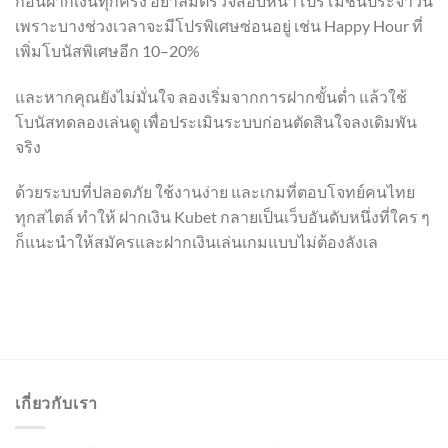
ก่อนฝากเงินทุกครั้ง อย่าลืมตรวจสอบหน้าโปรโมชั่นประจำวัน
เพราะบางช่วงเวลาจะมีโปรพิเศษซ่อนอยู่ เช่น Happy Hour ที่
เพิ่มโบนัสพิเศษอีก 10–20%
และหากคุณยังไม่มั่นใจ ลองเริ่มจากการฝากขั้นต่ำ แล้วใช้
โบนัสทดลองเล่นดู เพื่อประเมินระบบก่อนตัดสินใจลงเดิมพัน
จริง
ด้วยระบบที่ปลอดภัย ใช้งานง่าย และเกมที่ตอบโจทย์คนไทย
ทุกสไตล์ ทำให้ ฝากเงิน Kubet กลายเป็นเว็บอันดับหนึ่งที่ใคร ๆ
ก็แนะนำให้สมัครและฝากเงินเล่นเกมแบบไม่ต้องลังเล
เกี่ยวกับเรา