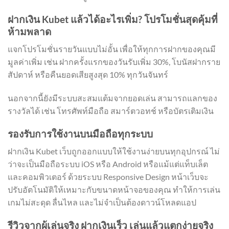
ฝากเงิน Kubet แล้วได้อะไรเพิ่ม? โปรโมชั่นสุดคุ้มที่
ห้ามพลาด
แจกโปรโมชั่นรายวันแบบไม่อั้น เพื่อให้ทุกการฝากของคุณมี
มูลค่าเพิ่ม เช่น ฝากครั้งแรกของวันรับเพิ่ม 30%, โบนัสฝากราย
สัปดาห์ หรือคืนยอดเสียสูงสุด 10% ทุกวันจันทร์
นอกจากนี้ยังมีระบบสะสมแต้มจากยอดเล่น สามารถแลกของ
รางวัลได้ เช่น โทรศัพท์มือถือ สมาร์ตวอทช์ หรือบัตรเติมเงิน
รองรับการใช้งานบนมือถือทุกระบบ
ฝากเงิน Kubet เว็บถูกออกแบบให้ใช้งานง่ายบนทุกอุปกรณ์ ไม่
ว่าจะเป็นมือถือระบบ iOS หรือ Android หรือแม้แต่แท็บเล็ต
และคอมพิวเตอร์ ด้วยระบบ Responsive Design หน้าเว็บจะ
ปรับอัตโนมัติให้เหมาะกับขนาดหน้าจอของคุณ ทำให้การเล่น
เกมไม่สะดุด ลื่นไหล และไม่จำเป็นต้องดาวน์โหลดแอป
รีวิวจากผู้เล่นจริง ฝากเงินเร็ว เล่นแล้วแตกง่ายจริง