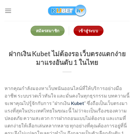
Skip
to
content
สมัครสมาชิก
เข้าสู่ระบบ
ฝากเงิน Kubet ไม่ต้องรอ เว็บตรงแตกง่าย
มาแรงอันดับ 1 ในไทย
หากคุณกำลังมองหาเว็บพนันออนไลน์ที่ให้บริการอย่างมือ
อาชีพ ระบบรวดเร็วทันใจ และมั่นคงในทุกธุรกรรม บทความนี้
จะพาคุณไปรู้จักกับการ “ฝากเงิน
Kubet
” ซึ่งถือเป็นเว็บตรงมา
แรงที่สุดในประเทศไทยในขณะนี้ ไม่ว่าจะเป็นเรื่องของความ
ปลอดภัย ความสะดวก การฝากถอนแบบไม่ต้องรอ และเกมที่
แตกง่ายให้เลือกเล่นหลากหลาย ทุกอย่างที่คุณต้องการอยู่ที่นี่
ครบ จึงไม่แปลกใจเลยว่าทำไม ถึงกลายเป็นตัวเลือกอันดับ 1